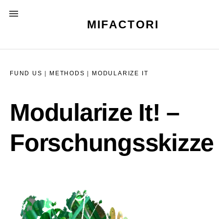
Skip
MENU
to
MIFACTORI
content
FUND US
|
METHODS
|
MODULARIZE IT
Modularize It! –
Forschungsskizze