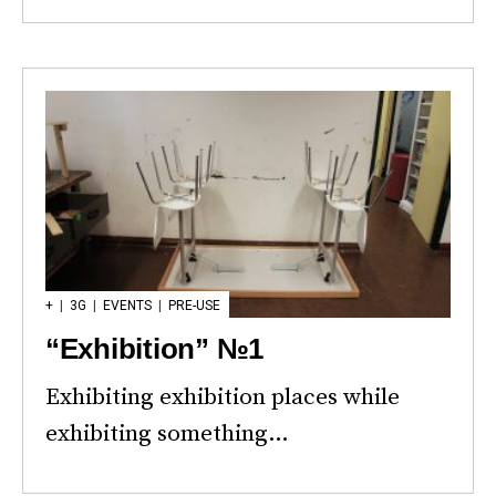
+
|
3G
|
EVENTS
|
PRE-USE
“Exhibition” №1
Exhibiting exhibition places while
exhibiting something…