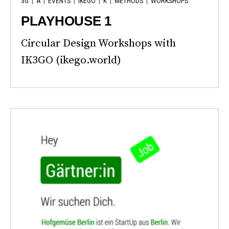
3G
|
A
|
EVENTS
|
IKEGO
|
K
|
METHODS
|
WORKSHOPS
PLAYHOUSE 1
Circular Design Workshops with
IK3GO (ikego.world)