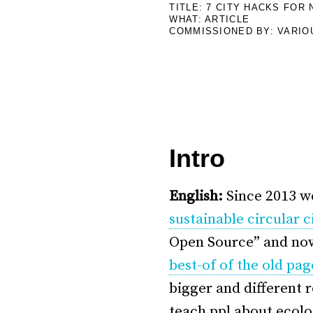
TITLE: 7 CITY HACKS FOR 
WHAT: ARTICLE
COMMISSIONED BY: VARIO
–
Intro
English:
Since 2013 w
sustainable circular c
Open Source” and now
best-of of the old pag
bigger and different r
teach ppl about ecolo