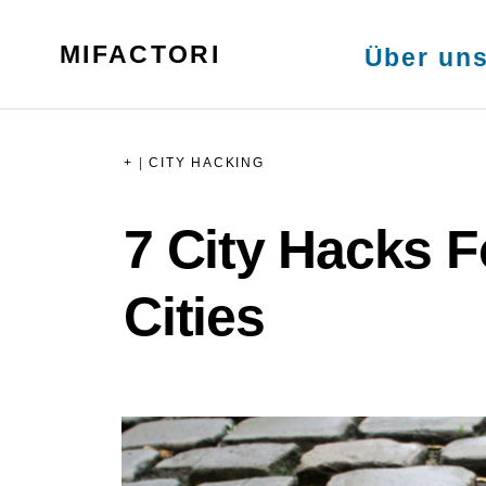
Skip
MENU
to
MIFACTORI
Über un
content
+
|
CITY HACKING
7 City Hacks F
Cities