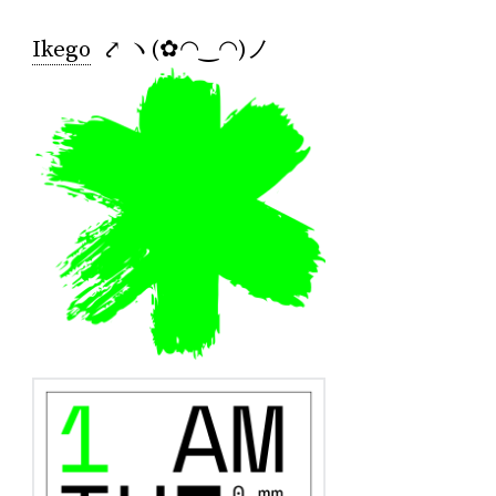
Ikego
⤤ ヽ(✿◠‿◠)ノ