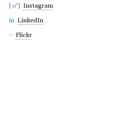
[ o°]
Instagram
in
LinkedIn
∙
∙
Flickr