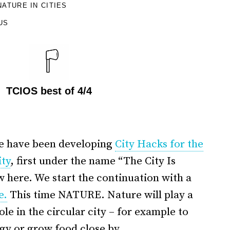
NATURE IN CITIES
US
TCIOS best of 4/4
e have been developing
City Hacks for the
ity
, first under the name “The City Is
 here. We start the continuation with a
e.
This time NATURE. Nature will play a
ole in the circular city – for example to
gy or grow food close by.