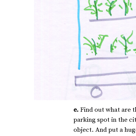
e.
Find out what are 
parking spot in the c
object. And put a hug