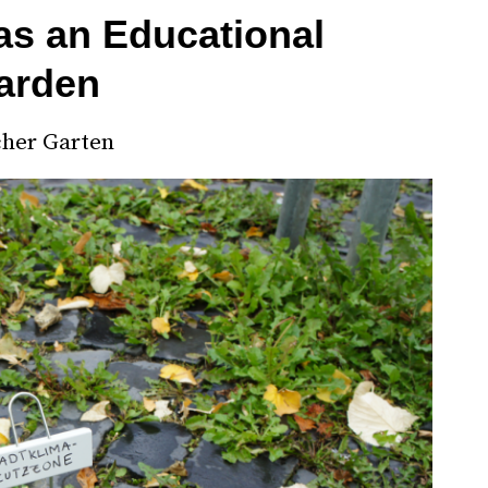
as an Educational
arden
cher Garten