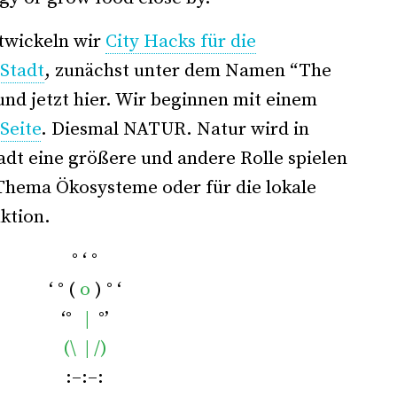
twickeln wir
City Hacks für die
 Stadt
, zunächst unter dem Namen “The
und jetzt hier. Wir beginnen mit einem
 Seite
. Diesmal NATUR. Natur wird in
adt eine größere und andere Rolle spielen
 Thema Ökosysteme oder für die lokale
ktion.
° ‘ °
‘ ° (
o
) ° ‘
‘°
|
°’
(\ | /)
:–:–: