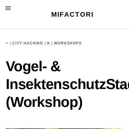
Skip
MENU
to
MIFACTORI
content
+
|
CITY HACKING
|
K
|
WORKSHOPS
Vogel- &
InsektenschutzSta
(Workshop)