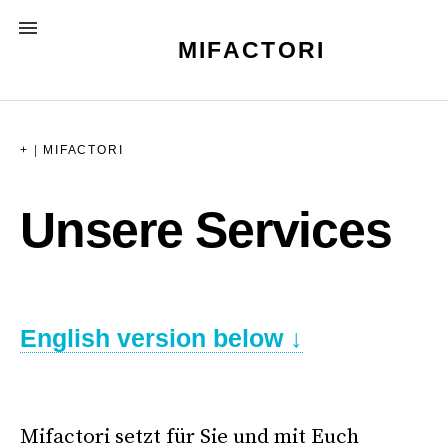
Skip
MENU
to
MIFACTORI
content
+
|
MIFACTORI
Unsere Services
English version below ↓
–
Mifactori setzt für Sie und mit Euch