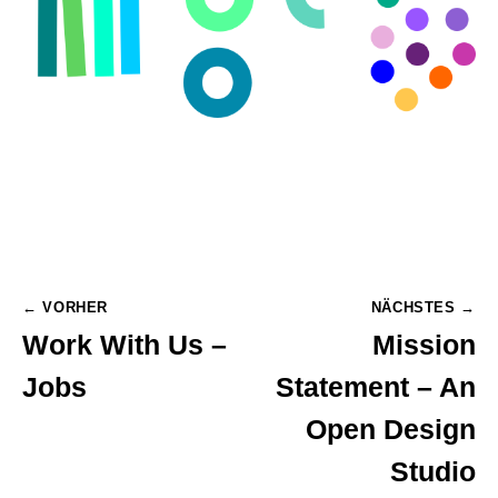
.
Post
← VORHER
NÄCHSTES →
Work With Us –
Mission
navigation
Jobs
Statement – An
Open Design
Studio