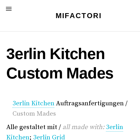
Skip
MENU
to
MIFACTORI
content
3erlin Kitchen
Custom Mades
3erlin Kitchen
Auftragsanfertigungen /
Custom Mades
Alle gestaltet mit /
all made with:
3erlin
Kitchen
;
3erlin Grid